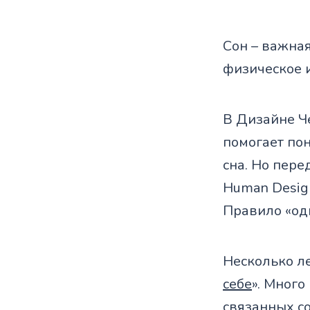
Сон – важная
физическое 
В Дизайне Ч
помогает пон
сна. Но пере
Human Design
Правило «оди
Несколько ле
себе
». Много
связанных со