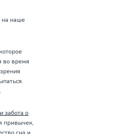
т на наше
которое
я во время
 зрения
ыпаться.
.
и забота о
я привычек,
ство сна и