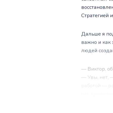
восстановлен
Стратегией 
Дальше я под
важно и как 
людей созда
— Виктор, об
— Увы, нет, 
работой — р
как правильн