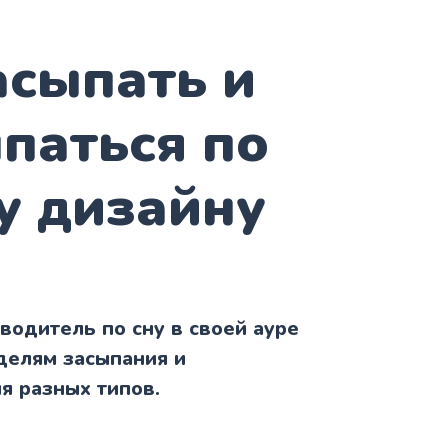
асыпать и
паться по
у дизайну
одитель по сну в своей ауре
делям засыпания и
я разных типов.