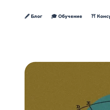
🖋️ Блог
🎓 Обучение
⛩️ Конс