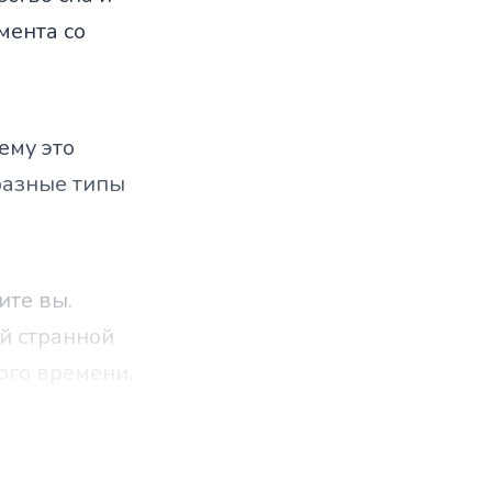
мента со
ему это
 разные типы
ите вы.
ой странной
ого времени,