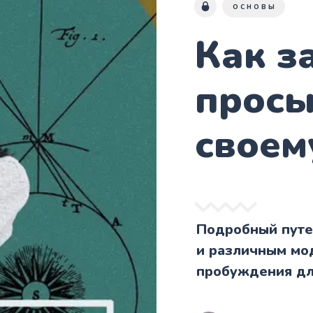
ОСНОВЫ
Как з
просы
своем
Подробный путев
и различным мо
пробуждения дл