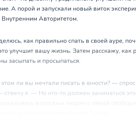
ие. А порой и запускали новый виток экспери
и Внутренним Авторитетом.
елюсь, как правильно спать в своей ауре, поч
это улучшит вашу жизнь. Затем расскажу, как
ны засыпать и просыпаться.
 этом ли вы мечтали писать в юности? — спрос
— отвечу я. — Но кто-то должен заниматься эт
ассказывать взрослым людям с уймой свободн
о спать с перспективы Human Design.