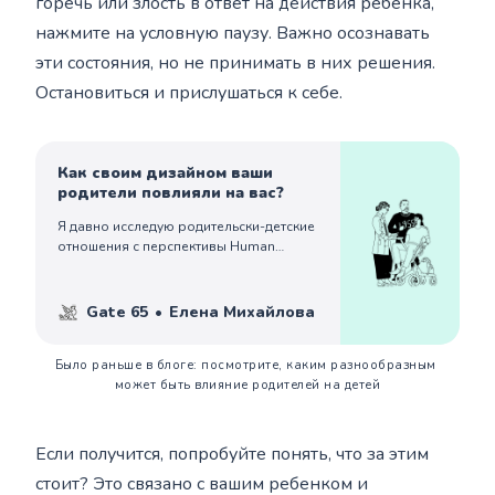
горечь или злость в ответ на действия ребёнка,
нажмите на условную паузу. Важно осознавать
эти состояния, но не принимать в них решения.
Остановиться и прислушаться к себе.
Как своим дизайном ваши
родители повлияли на вас?
Я давно исследую родительски-детские
отношения с перспективы Human
Design. Фразу «Я подумать не могла,
что до сих пор живу жизнью своей
мамы» от взрослых клиентов я слышу
Gate 65
Елена Михайлова
чаще, чем хотелось.
Было раньше в блоге: посмотрите, каким разнообразным 
может быть влияние родителей на детей
Если получится, попробуйте понять, что за этим
стоит? Это связано с вашим ребенком и