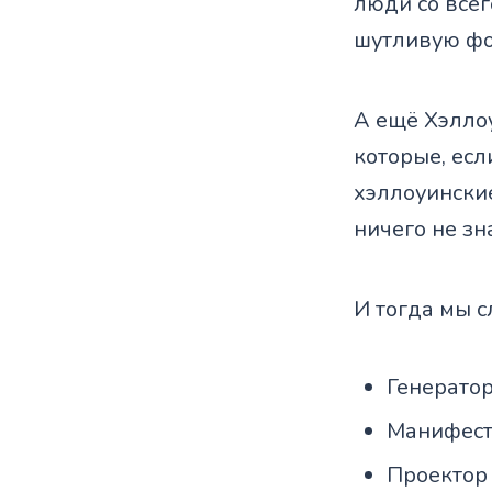
люди со все
шутливую фо
А ещё Хэлло
которые, ес
хэллоуинские
ничего не зн
И тогда мы 
Генератор
Манифест
Проектор 