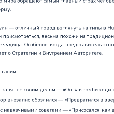
го мира обращают самый главный страх челове
рму.
уин — отличный повод взглянуть на типы в Hu
ли присмотреться, весьма похожи на традицио
 чудища. Особенно, когда представитель этог
ает о Стратегии и Внутреннем Авторитете.
слышим:
 занят не своим делом — «Он как зомби ходит
ор внезапно обозлился — «Превратился в зве
с навязчивыми советами — «Присосался, как 