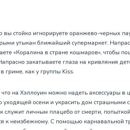
о вы стойко игнорируете оранжево-черных па
торыми утыкан ближайший супермаркет. Напрас
аете «Коралина в стране кошмаров», чтобы по
Напрасно закатываете глаза на кривляния дет
в гриме, как у группы Kiss.
 что на Хэллоуин можно надеть аксессуары в 
о уходящей осени и украсить дом страшными 
к служит личным плацебо от смерти, попытко
ся к неизбежному. С помощью карнавальной 