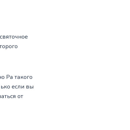
 святочное
торого
но Ра такого
лько если вы
аться от