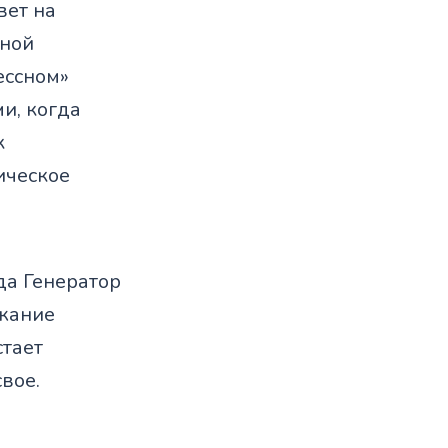
вет на
нной
ессном»
и, когда
к
ическое
да Генератор
ржание
стает
свое.