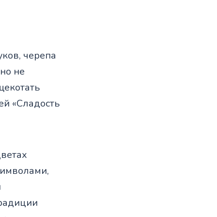
уков, черепа
но не
щекотать
ей «Сладость
цветах
символами,
й
традиции