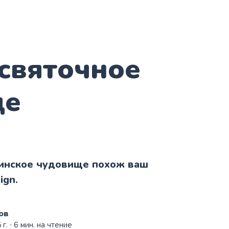
святочное
ще
уинское чудовище похож ваш
ign.
ов
 г.
∙ 6 мин. на чтение