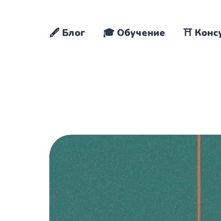
🖋️ Блог
🎓 Обучение
⛩️ Конс