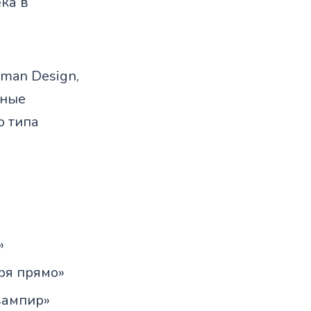
ка в
man Design,
нные
о типа
»
ря прямо»
вампир»