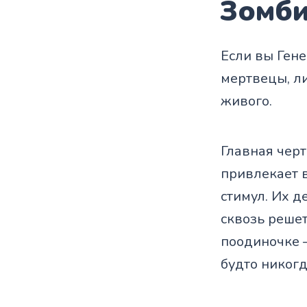
Зомб
Если вы Ген
мертвецы, л
живого.
Главная черт
привлекает в
стимул. Их д
сквозь решет
поодиночке 
будто никогд