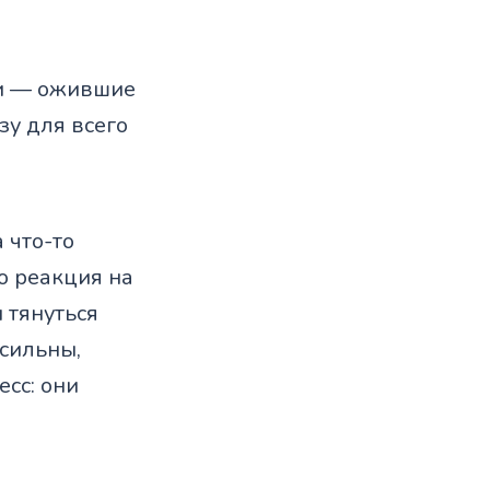
би — ожившие
зу для всего
 что-то
о реакция на
 тянуться
 сильны,
сс: они