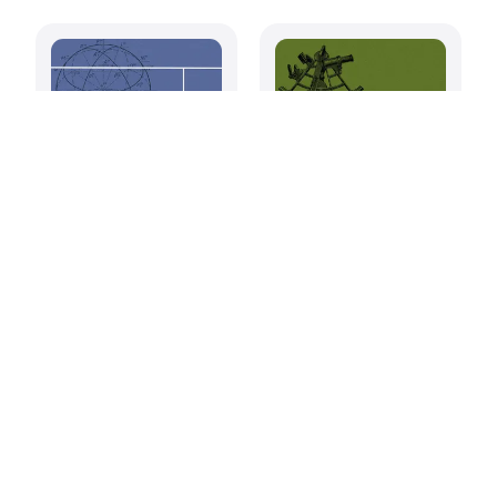
Досье с
Продавец
человеческим
нейтрино, часть
лицом
4. Дальше вы
сами