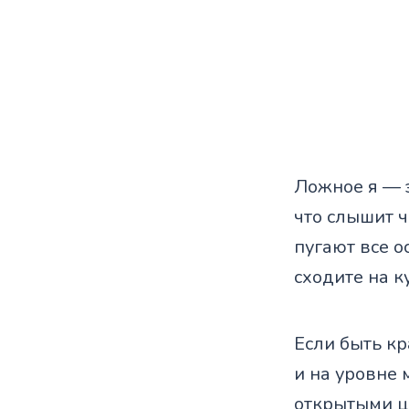
Ложное я — 
что слышит ч
пугают все о
сходите на к
Если быть кр
и на уровне 
открытыми це