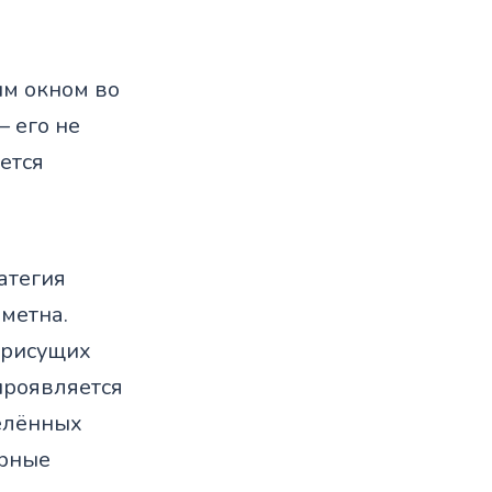
им окном во
 его не
ется
атегия
аметна.
присущих
проявляется
делённых
орные