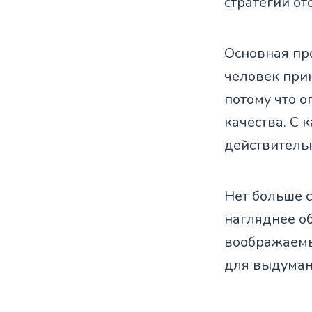
стратегии от
Основная про
человек при
потому что о
качества. С 
действитель
Нет больше с
нагляднее о
воображаемы
для выдуман