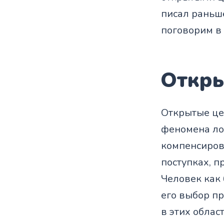
писал раньше
поговорим в 
Откры
Открытые це
феномена лож
компенсирова
поступках, п
Человек как 
его выбор п
в этих област