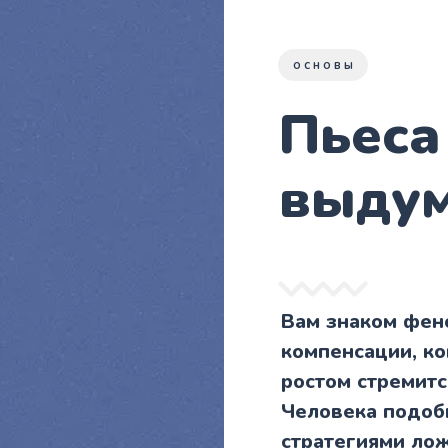
ОСНОВЫ
Пьеса
выдум
Вам знаком фен
компенсации, к
ростом стремитс
Человека подоб
стратегиями лож