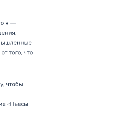
го я —
ения,
вымышленные
от того, что
у, чтобы
ие «Пьесы