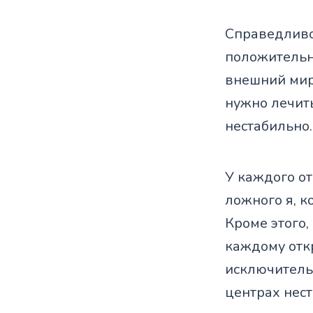
Справедливос
положительн
внешний мир
нужно лечить
нестабильно.
У каждого от
ложного я, к
Кроме этого
каждому отк
исключитель
центрах нест