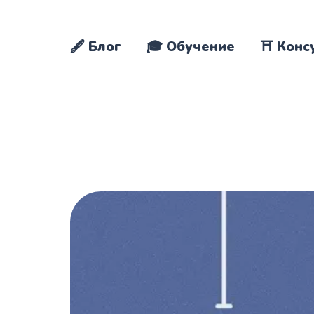
🖋️ Блог
🎓 Обучение
⛩️ Конс