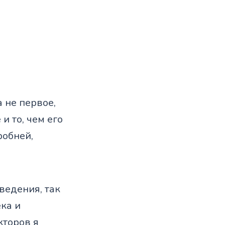
 не первое,
и то, чем его
робней,
ведения, так
ка и
кторов я