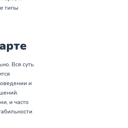
ые типы
арте
но. Вся суть
ится
поведении и
ешений.
и, и часто
табильности