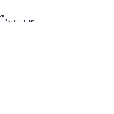
ов
г.
∙ 5 мин. на чтение