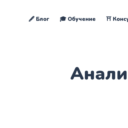
🖋️ Блог
🎓 Обучение
⛩️ Конс
Анали